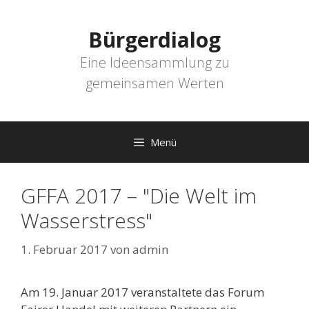
Zum
Inhalt
Bürgerdialog
springen
Eine Ideensammlung zu
gemeinsamen Werten
Menü
GFFA 2017 – "Die Welt im
Wasserstress"
1. Februar 2017
von
admin
Am 19. Januar 2017 veranstaltete das Forum