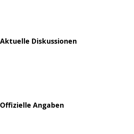
Aktuelle Diskussionen
Login
Mautgebühr
Neuregistrieren: Account anlegen
Tempolimit
Offizielle Angaben
Impressum