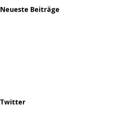
Neueste Beiträge
TechStage | Die 10 besten LED-Fackeln: Gartenleuchten
mit Akku, Solar & Flammeneffekt
AVMs erste Fritzbox mit Wi-Fi 7 kommt für 289 Euro
Reddit: Börsengang wird konkreter
TechStage | Powerbank selbst bauen: Die besten Akkus,
Gehäuse, Controller & Co.
Zwangsverkauf von TikTok könnte Hunderte Milliarden
Dollar kosten
Twitter
Tweets über #ttip, #prottip, #ceta, #yes2ttip