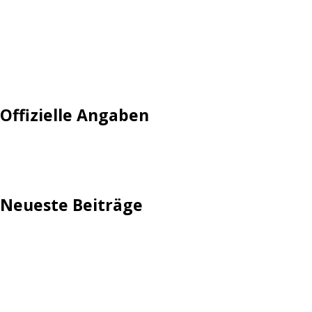
Login
Mautgebühr
Neuregistrieren: Account anlegen
Tempolimit
Offizielle Angaben
Impressum
Neueste Beiträge
TechStage | Die 10 besten LED-Fackeln: Gartenleuchten
mit Akku, Solar & Flammeneffekt
AVMs erste Fritzbox mit Wi-Fi 7 kommt für 289 Euro
Reddit: Börsengang wird konkreter