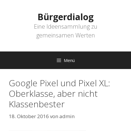
Zum
Inhalt
Bürgerdialog
springen
Eine Ideensammlung zu
gemeinsamen Werten
Menü
Google Pixel und Pixel XL:
Oberklasse, aber nicht
Klassenbester
18. Oktober 2016
von
admin