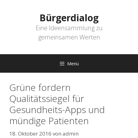
Zum
Inhalt
Bürgerdialog
springen
Eine Ideensammlung zu
gemeinsamen Werten
Menü
Grüne fordern
Qualitätssiegel für
Gesundheits-Apps und
mündige Patienten
18. Oktober 2016
von
admin