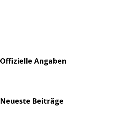
Login
Mautgebühr
Neuregistrieren: Account anlegen
Tempolimit
Offizielle Angaben
Impressum
Neueste Beiträge
TechStage | Die 10 besten LED-Fackeln: Gartenleuchten
mit Akku, Solar & Flammeneffekt
AVMs erste Fritzbox mit Wi-Fi 7 kommt für 289 Euro