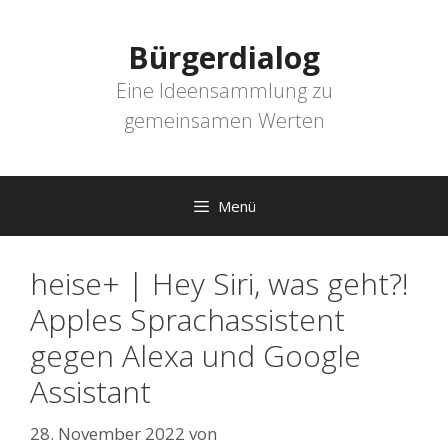
Zum
Inhalt
Bürgerdialog
springen
Eine Ideensammlung zu
gemeinsamen Werten
Menü
heise+ | Hey Siri, was geht?!
Apples Sprachassistent
gegen Alexa und Google
Assistant
28. November 2022
von