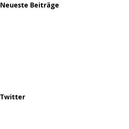
Neueste Beiträge
TechStage | Die 10 besten LED-Fackeln: Gartenleuchten
mit Akku, Solar & Flammeneffekt
AVMs erste Fritzbox mit Wi-Fi 7 kommt für 289 Euro
Reddit: Börsengang wird konkreter
TechStage | Powerbank selbst bauen: Die besten Akkus,
Gehäuse, Controller & Co.
Zwangsverkauf von TikTok könnte Hunderte Milliarden
Dollar kosten
Twitter
Tweets über #ttip, #prottip, #ceta, #yes2ttip