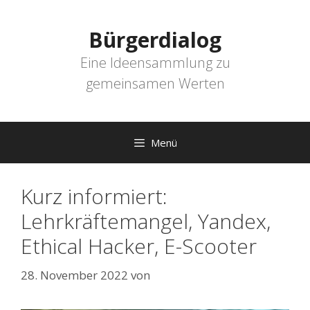
Zum
Inhalt
Bürgerdialog
springen
Eine Ideensammlung zu
gemeinsamen Werten
Menü
Kurz informiert:
Lehrkräftemangel, Yandex,
Ethical Hacker, E-Scooter
28. November 2022
von