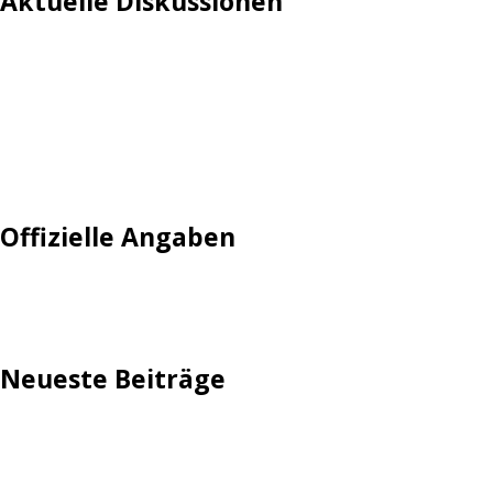
Aktuelle Diskussionen
Login
Mautgebühr
Neuregistrieren: Account anlegen
Tempolimit
Offizielle Angaben
Impressum
Neueste Beiträge
TechStage | Die 10 besten LED-Fackeln: Gartenleuchten
mit Akku, Solar & Flammeneffekt