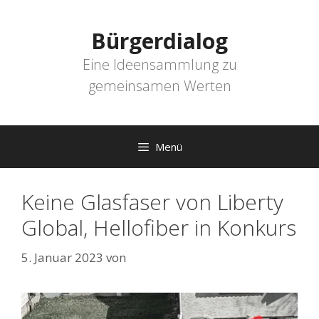
Zum
Inhalt
Bürgerdialog
springen
Eine Ideensammlung zu
gemeinsamen Werten
Menü
Keine Glasfaser von Liberty
Global, Hellofiber in Konkurs
5. Januar 2023
von