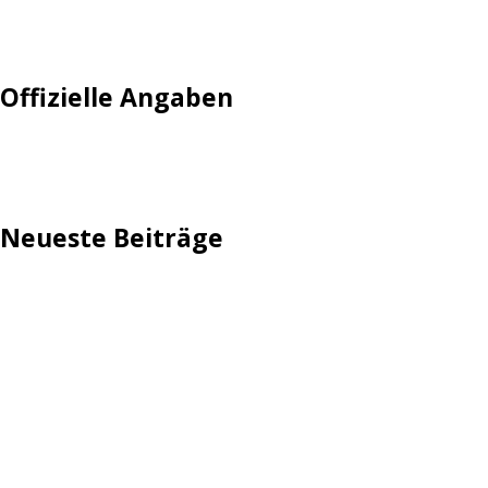
Tempolimit
Offizielle Angaben
Impressum
Neueste Beiträge
TechStage | Die 10 besten LED-Fackeln: Gartenleuchten
mit Akku, Solar & Flammeneffekt
AVMs erste Fritzbox mit Wi-Fi 7 kommt für 289 Euro
Reddit: Börsengang wird konkreter
TechStage | Powerbank selbst bauen: Die besten Akkus,
Gehäuse, Controller & Co.
Zwangsverkauf von TikTok könnte Hunderte Milliarden