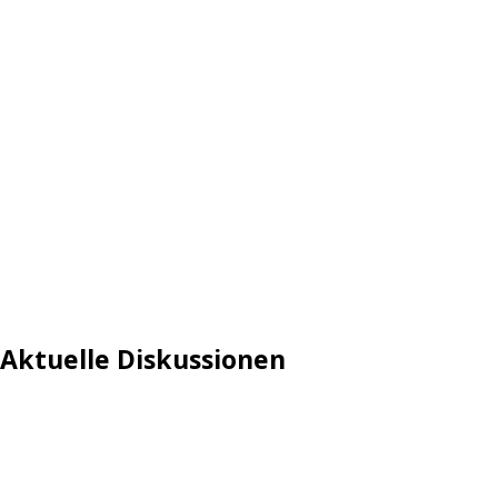
Aktuelle Diskussionen
Login
Mautgebühr
Neuregistrieren: Account anlegen