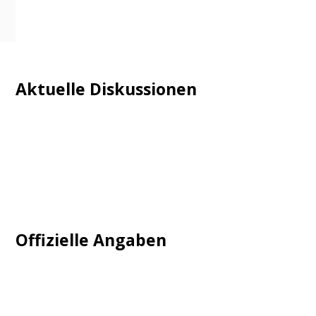
Aktuelle Diskussionen
Login
Mautgebühr
Neuregistrieren: Account anlegen
Tempolimit
Offizielle Angaben
Impressum