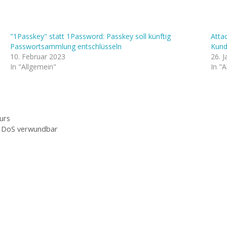
"1Passkey" statt 1Password: Passkey soll künftig
Atta
Passwortsammlung entschlüsseln
Kund
10. Februar 2023
26. 
In "Allgemein"
In "
urs
ür DoS verwundbar