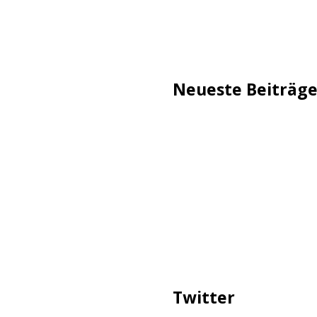
Neueste Beiträg
TechStage | Die 10 besten
Flammeneffekt
AVMs erste Fritzbox mit 
Reddit: Börsengang wird 
TechStage | Powerbank se
Co.
Zwangsverkauf von TikTok
Twitter