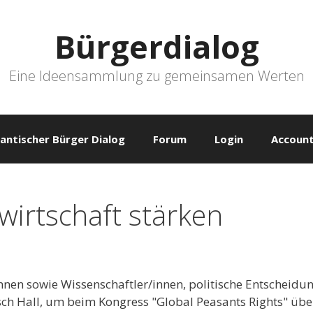
Bürgerdialog
Eine Ideensammlung zu gemeinsamen Werten
antischer Bürger Dialog
Forum
Login
Account
wirtschaft stärken
innen sowie Wissenschaftler/innen, politische Entscheid
 Hall, um beim Kongress "Global Peasants Rights" über 