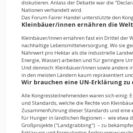
diskutieren. Anlass der Debatte war die "Declar
Nationen verhandelt wird.
Das Forum Fairer Handel unterstützte den Kongr
Kleinbäuer/innen ernähren die Wel
Kleinbäuer/innen ernähren fast ein Drittel der W
nachhaltige Lebensmittelversorgung. Wo sie g
Nährwert pro Hektar als die industrielle Landwi
Energie, Wasser) arbeiten und für geringere 
Und dennoch: Kleinbäuer/innen sowie andere im
in den meisten Ländern kaum repräsentiert un
Wir brauchen eine UN-Erklärung zu 
Alle Kongressteilnehmenden waren sich einig: E
und Standards, welche die Rechte von Kleinbäue
Zusammenführung dieser Standards und eine ein
für Hunger in ländlichen Regionen – wie etwa 
Großprojekte ("Landgrabbing") – zu bekämpfen
Erklärung und formulierten Änderungswünsche. 