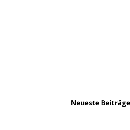
Neueste Beiträg
TechStage | Die 10 besten
Flammeneffekt