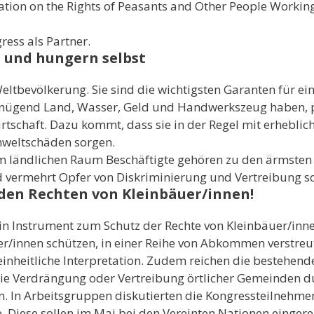
ation on the Rights of Peasants and Other People Working 
ess als Partner.
t und hungern selbst
eltbevölkerung. Sie sind die wichtigsten Garanten für ein
enügend Land, Wasser, Geld und Handwerkszeug haben, p
rtschaft. Dazu kommt, dass sie in der Regel mit erheblic
Umweltschäden sorgen.
 ländlichen Raum Beschäftigte gehören zu den ärmsten Te
d vermehrt Opfer von Diskriminierung und Vertreibung
den Rechten von Kleinbäuer/innen!
in Instrument zum Schutz der Rechte von Kleinbäuer/inne
r/innen schützen, in einer Reihe von Abkommen verstreut.
heitliche Interpretation. Zudem reichen die bestehende
die Verdrängung oder Vertreibung örtlicher Gemeinden du
. In Arbeitsgruppen diskutierten die Kongressteilnehme
Diese sollen im Mai bei den Vereinten Nationen eingere