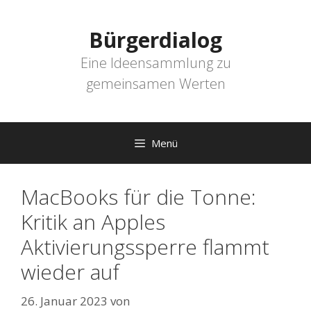
Zum
Inhalt
Bürgerdialog
springen
Eine Ideensammlung zu
gemeinsamen Werten
Menü
MacBooks für die Tonne:
Kritik an Apples
Aktivierungssperre flammt
wieder auf
26. Januar 2023
von