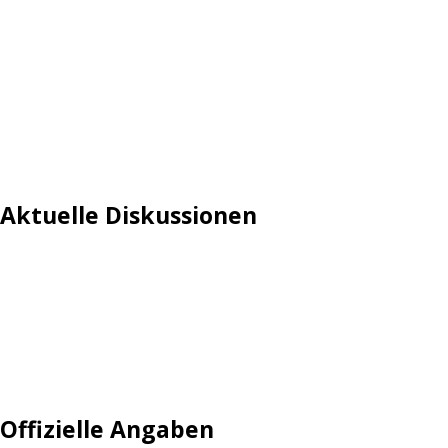
Aktuelle Diskussionen
Login
Mautgebühr
Neuregistrieren: Account anlegen
Tempolimit
Offizielle Angaben