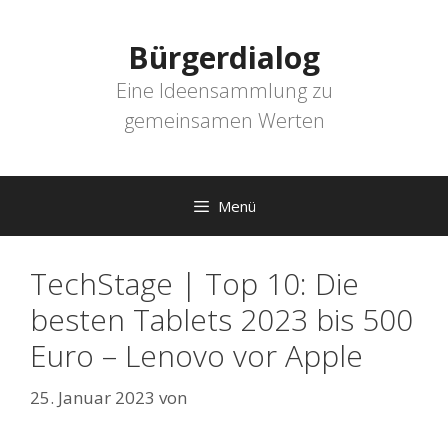
Zum
Inhalt
Bürgerdialog
springen
Eine Ideensammlung zu
gemeinsamen Werten
Menü
TechStage | Top 10: Die
besten Tablets 2023 bis 500
Euro – Lenovo vor Apple
25. Januar 2023
von