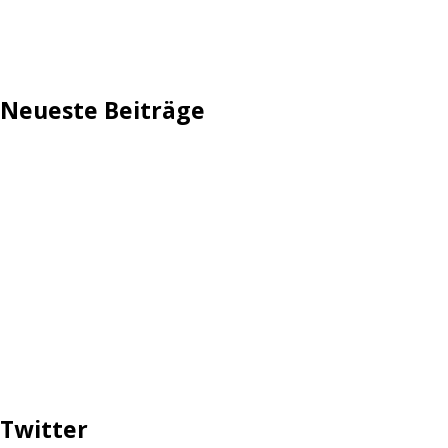
Impressum
Neueste Beiträge
TechStage | Die 10 besten LED-Fackeln: Gartenleuchten
mit Akku, Solar & Flammeneffekt
AVMs erste Fritzbox mit Wi-Fi 7 kommt für 289 Euro
Reddit: Börsengang wird konkreter
TechStage | Powerbank selbst bauen: Die besten Akkus,
Gehäuse, Controller & Co.
Zwangsverkauf von TikTok könnte Hunderte Milliarden
Dollar kosten
Twitter