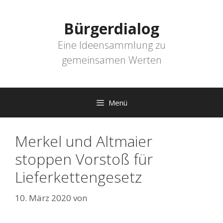
Zum
Inhalt
Bürgerdialog
springen
Eine Ideensammlung zu
gemeinsamen Werten
Menü
Merkel und Altmaier
stoppen Vorstoß für
Lieferkettengesetz
10. März 2020
von