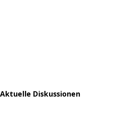
Aktuelle Diskussionen
Login
Mautgebühr
Neuregistrieren: Account anlegen