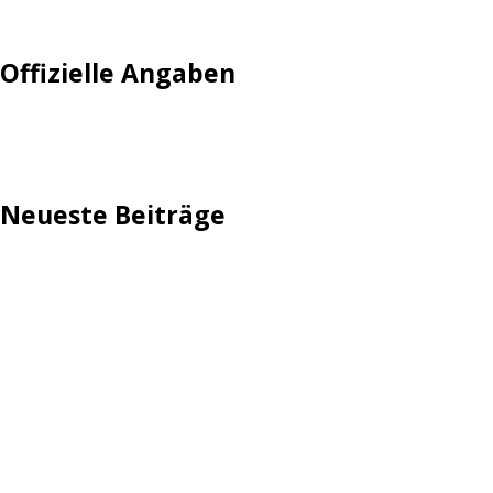
Tempolimit
Offizielle Angaben
Impressum
Neueste Beiträge
TechStage | Die 10 besten LED-Fackeln: Gartenleuchten
mit Akku, Solar & Flammeneffekt
AVMs erste Fritzbox mit Wi-Fi 7 kommt für 289 Euro
Reddit: Börsengang wird konkreter
TechStage | Powerbank selbst bauen: Die besten Akkus,
Gehäuse, Controller & Co.
Zwangsverkauf von TikTok könnte Hunderte Milliarden