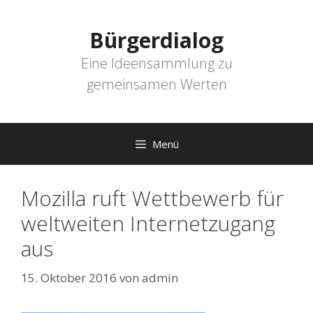
Zum
Inhalt
Bürgerdialog
springen
Eine Ideensammlung zu
gemeinsamen Werten
Menü
Mozilla ruft Wettbewerb für
weltweiten Internetzugang
aus
15. Oktober 2016
von
admin