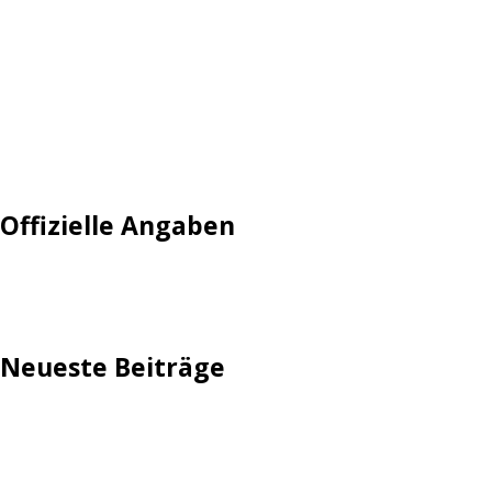
Login
Mautgebühr
Neuregistrieren: Account anlegen
Tempolimit
Offizielle Angaben
Impressum
Neueste Beiträge
TechStage | Die 10 besten LED-Fackeln: Gartenleuchten
mit Akku, Solar & Flammeneffekt