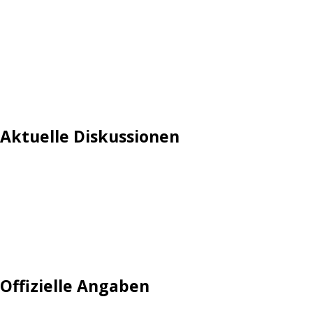
Aktuelle Diskussionen
Login
Mautgebühr
Neuregistrieren: Account anlegen
Tempolimit
Offizielle Angaben