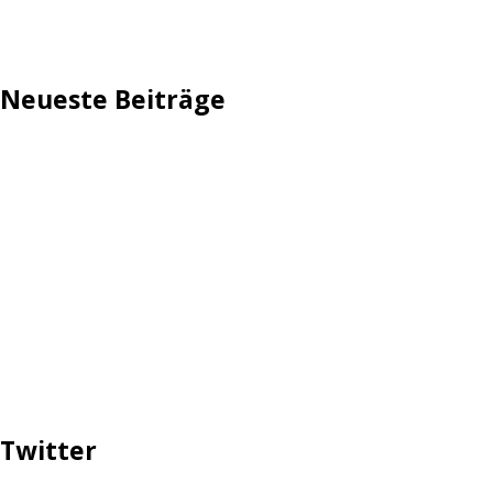
Impressum
Neueste Beiträge
TechStage | Die 10 besten LED-Fackeln: Gartenleuchten
mit Akku, Solar & Flammeneffekt
AVMs erste Fritzbox mit Wi-Fi 7 kommt für 289 Euro
Reddit: Börsengang wird konkreter
TechStage | Powerbank selbst bauen: Die besten Akkus,
Gehäuse, Controller & Co.
Zwangsverkauf von TikTok könnte Hunderte Milliarden
Dollar kosten
Twitter