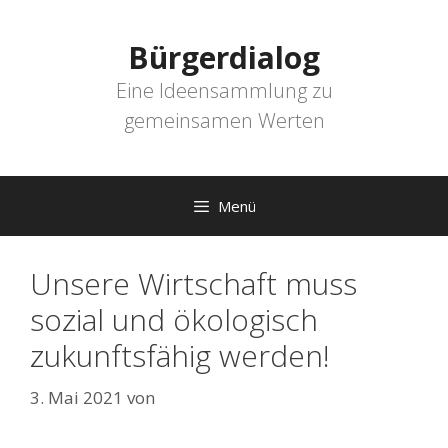
Zum
Inhalt
Bürgerdialog
springen
Eine Ideensammlung zu
gemeinsamen Werten
Menü
Unsere Wirtschaft muss
sozial und ökologisch
zukunftsfähig werden!
3. Mai 2021
von