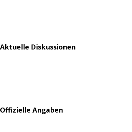
Aktuelle Diskussionen
Login
Mautgebühr
Neuregistrieren: Account anlegen
Tempolimit
Offizielle Angaben
Impressum