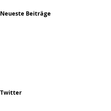
Neueste Beiträge
TechStage | Die 10 besten LED-Fackeln: Gartenleuchten
mit Akku, Solar & Flammeneffekt
AVMs erste Fritzbox mit Wi-Fi 7 kommt für 289 Euro
Reddit: Börsengang wird konkreter
TechStage | Powerbank selbst bauen: Die besten Akkus,
Gehäuse, Controller & Co.
Zwangsverkauf von TikTok könnte Hunderte Milliarden
Dollar kosten
Twitter
Tweets über #ttip, #prottip, #ceta, #yes2ttip