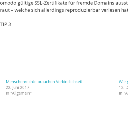
omodo gültige SSL-Zertifikate für fremde Domains ausstel
raut – welche sich allerdings reproduzierbar verlesen hat
TIP 3
Menschenrechte brauchen Verbindlichkeit
Wie 
22. Juni 2017
12. 
In "Allgemein"
In "