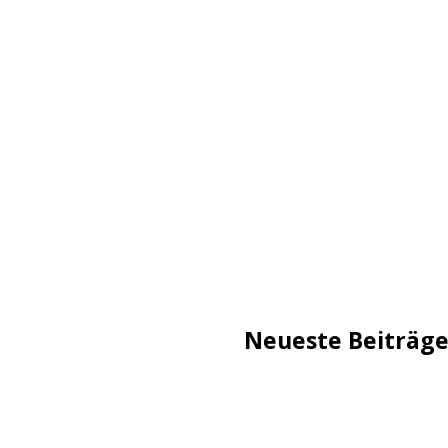
Neueste Beiträg
TechStage | Die 10 besten
Flammeneffekt