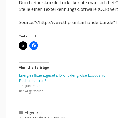
Durch eine skurrile Lücke konnte man sich bei C
Stelle einer Texterkennungs-Software (OCR) vert
Source:“//http://www.ttip-unfairhandelbar.de“T
Teilen mit:
Ähnliche Beiträge
Energieeffizienzgesetz: Droht der große Exodus von
Rechenzentren?
12. Juni 2023
In "Allgemein"
Kategorien
Allgemein
Fair Trade = No Poverty