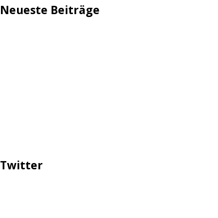
Neueste Beiträge
TechStage | Die 10 besten LED-Fackeln: Gartenleuchten
mit Akku, Solar & Flammeneffekt
AVMs erste Fritzbox mit Wi-Fi 7 kommt für 289 Euro
Reddit: Börsengang wird konkreter
TechStage | Powerbank selbst bauen: Die besten Akkus,
Gehäuse, Controller & Co.
Zwangsverkauf von TikTok könnte Hunderte Milliarden
Dollar kosten
Twitter
Tweets über #ttip, #prottip, #ceta, #yes2ttip