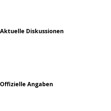
Aktuelle Diskussionen
Login
Mautgebühr
Neuregistrieren: Account anlegen
Tempolimit
Offizielle Angaben
Impressum