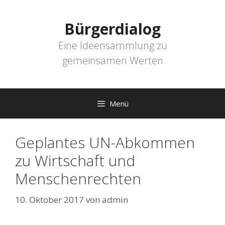
Zum
Inhalt
Bürgerdialog
springen
Eine Ideensammlung zu
gemeinsamen Werten
Menü
Geplantes UN-Abkommen
zu Wirtschaft und
Menschenrechten
10. Oktober 2017
von
admin